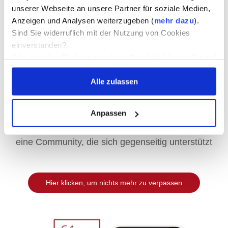
unserer Webseite an unsere Partner für soziale Medien,
Anzeigen und Analysen weiterzugeben (
mehr dazu
).
Sind Sie widerruflich mit der Nutzung von Cookies
einverstanden?
(Um einzelne Cookies abzubestellen, bitte klicken Sie auf
die entsprechenden Worte zB "Marketing", der
Das erwartet dich:
Alle zulassen
Schieberegler wird dadurch betätigt.)
exklusive Einblicke in den Seminarraum
Anpassen
inspirierende Tipps & kurze Lernimpulse
eine Community, die sich gegenseitig unterstützt
Hier klicken, um nichts mehr zu verpassen