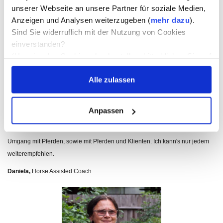
unserer Webseite an unsere Partner für soziale Medien,
anwenden.
Anzeigen und Analysen weiterzugeben (
mehr dazu
).
Sind Sie widerruflich mit der Nutzung von Cookies
Jaqueline,
Dipl. Lebens- und Sozialberaterin & HAC
einverstanden?
(Um einzelne Cookies abzubestellen, bitte klicken Sie auf
die entsprechenden Worte zB "Marketing", der
Alle zulassen
Schieberegler wird dadurch betätigt.)
Anpassen
Ich habe viel Neues für mich mitnehmen können: Im Bereich Coaching, im
Umgang mit Pferden, sowie mit Pferden und Klienten. Ich kann's nur jedem
weiterempfehlen.
Daniela,
Horse Assisted Coach